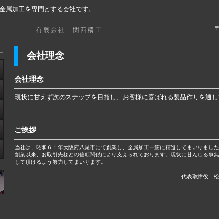
C金属加工を専門とする会社です。
〒
会社理念
会社理念
現状に甘えず次のステップを目指し、お客様に喜ばれる製品作りを通し
ご挨拶
当社は、昭和６１年大阪府八尾市にて創業し、金属加工一筋に精進してまいりまし
創業以来、お取引先様との信頼関係により支えられております。現状に甘んじる事
して頂けるよう努力してまいります。
代表取締役 松本 