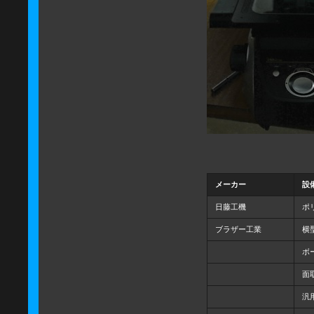
メーカー
設
日藤工機
ポリ
ブラザー工業
横
ボ
面
汎