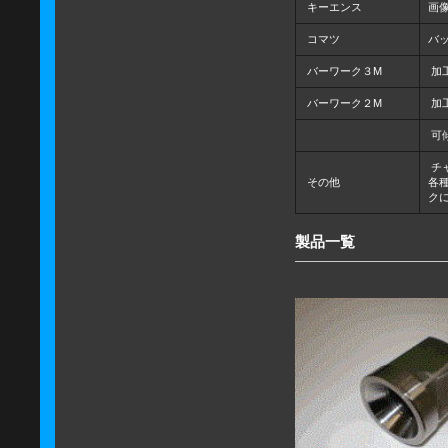
キーエンス
画像
コマツ
バ
バーワーク３M
加
バーワーク２M
加
可
チ
その他
各
ク
製品一覧